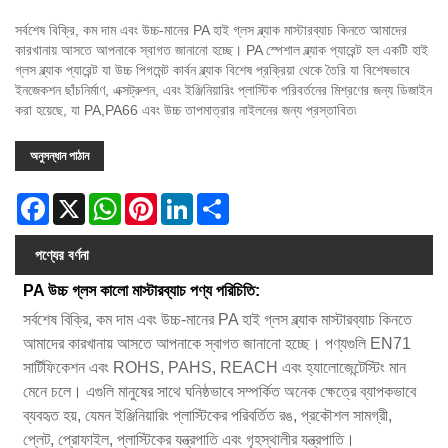
সর্বশেষ বিক্রি, কম দাম এবং উচ্চ-মানের PA হাই গ্লস ব্ল্যাক মাস্টারব্যাচ কিনতে আমাদের
কারখানায় আসতে আপনাকে স্বাগত জানানো হচ্ছে। PA স্পেশাল ব্ল্যাক প্যারেন্ট হল একটি হাই
গ্লস ব্ল্যাক প্যারেন্ট যা উচ্চ পিগমেন্ট কার্বন ব্ল্যাক বিশেষ প্রক্রিয়া থেকে তৈরি যা বিশেষভাবে
ইনজেকশন ছাঁচনির্মাণ, এক্সট্রুশন, এবং ইঞ্জিনিয়ারিং প্লাস্টিক পরিবর্তনের মিশ্রণের জন্য ডিজাইন
করা হয়েছে, যা PA,PA66 এবং উচ্চ তাপমাত্রার নাইলনের জন্য প্রস্তাবিত৷
অনুসন্ধান পাঠান
Facebook
X
WhatsApp
Pinterest
LinkedIn
Share
পণ্যের বর্ণনা
PA উচ্চ গ্লস কালো মাস্টারব্যাচ পণ্য পরিচিতি:
সর্বশেষ বিক্রি, কম দাম এবং উচ্চ-মানের PA হাই গ্লস ব্ল্যাক মাস্টারব্যাচ কিনতে
আমাদের কারখানায় আসতে আপনাকে স্বাগত জানানো হচ্ছে। পণ্যগুলি EN71
সার্টিফিকেশন এবং ROHS, PAHS, REACH এবং হ্যালোজেন্টেস্টিং মান
মেনে চলে। এগুলি মানুষের সাথে ঘনিষ্ঠভাবে সম্পর্কিত অনেক ক্ষেত্রে ব্যাপকভাবে
ব্যবহৃত হয়, যেমন ইঞ্জিনিয়ারিং প্লাস্টিকের পরিবর্তিত রঙ, প্রকৌশল সামগ্রী,
প্লেট, প্রোফাইল, প্লাস্টিকের যন্ত্রপাতি এবং গৃহস্থালীর যন্ত্রপাতি।