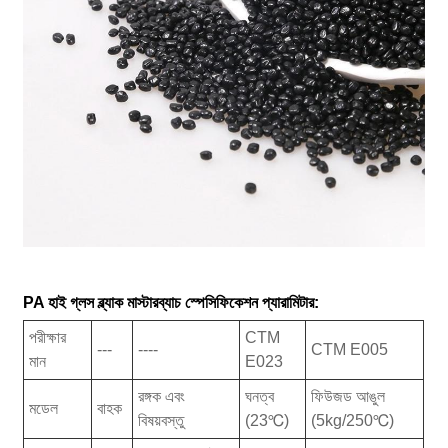
PA হাই গ্লস ব্ল্যাক মাস্টারব্যাচ স্পেসিফিকেশন প্যারামিটার:
পরীক্ষার
CTM
---
----
CTM E005
মান
E023
রঙ্গক এবং
ঘনত্ব
ফিউজড আঙুল
মডেল
বাহক
বিষয়বস্তু
(23℃)
(5kg/250℃)