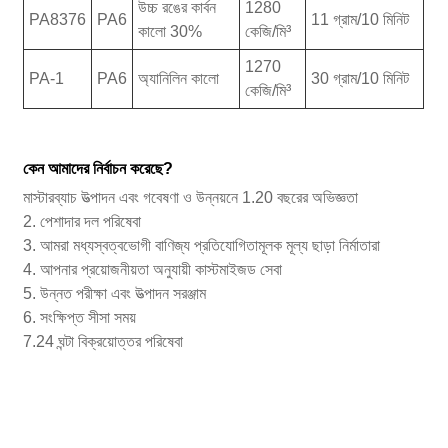
উচ্চ রঙের কার্বন
1280
PA8376
PA6
11 গ্রাম/10 মিনিট
কালো 30%
কেজি/মি³
1270
PA-1
PA6
অ্যানিলিন কালো
30 গ্রাম/10 মিনিট
কেজি/মি³
কেন আমাদের নির্বাচন করেছে?
মাস্টারব্যাচ উত্পাদন এবং গবেষণা ও উন্নয়নে 1.20 বছরের অভিজ্ঞতা
2. পেশাদার দল পরিষেবা
3. আমরা মধ্যস্বত্বভোগী বাণিজ্য প্রতিযোগিতামূলক মূল্য ছাড়া নির্মাতারা
4. আপনার প্রয়োজনীয়তা অনুযায়ী কাস্টমাইজড সেবা
5. উন্নত পরীক্ষা এবং উত্পাদন সরঞ্জাম
6. সংক্ষিপ্ত সীসা সময়
7.24 ঘন্টা বিক্রয়োত্তর পরিষেবা