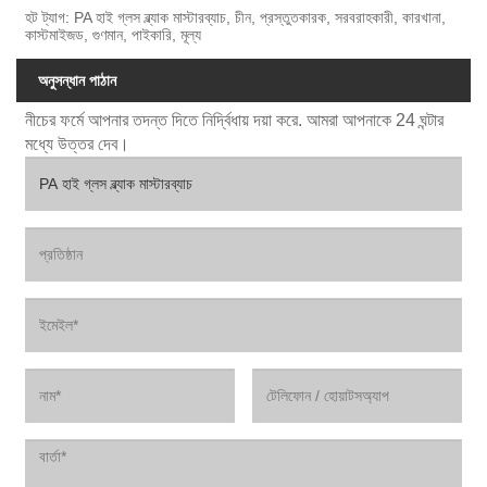
হট ট্যাগ: PA হাই গ্লস ব্ল্যাক মাস্টারব্যাচ, চীন, প্রস্তুতকারক, সরবরাহকারী, কারখানা,
কাস্টমাইজড, গুণমান, পাইকারি, মূল্য
অনুসন্ধান পাঠান
নীচের ফর্মে আপনার তদন্ত দিতে নির্দ্বিধায় দয়া করে. আমরা আপনাকে 24 ঘন্টার
মধ্যে উত্তর দেব।