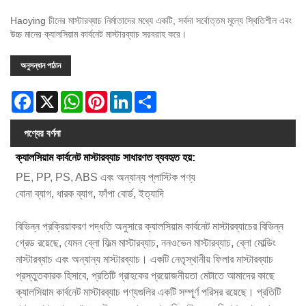
Haoying চীনের মাস্টারব্যাচ নির্মাতাদের মধ্যে একটি, সর্বদা সর্বোত্তম মূল্যে স্থিতিশীল এবং
উচ্চ মানের ক্যালসিয়াম কার্বনেট মাস্টারব্যাচ সরবরাহ করে।
অনুসন্ধান পাঠান
Facebook
X
WhatsApp
Pinterest
LinkedIn
Share
পণ্যের বর্ণনা
ক্যালসিয়াম কার্বনেট মাস্টারব্যাচ সাধারণত ব্যবহৃত হয়:
PE, PP, PS, ABS এবং অন্যান্য প্লাস্টিক পণ্য
বোনা ব্যাগ, ধারক ব্যাগ, ফাঁপা বোর্ড, ইত্যাদি
বিভিন্ন প্রক্রিয়াকরণ পদ্ধতি অনুসারে ক্যালসিয়াম কার্বনেট মাস্টারব্যাচের বিভিন্ন
গ্রেড রয়েছে, যেমন ব্লো ফিল্ম মাস্টারব্যাচ, ননওভেন মাস্টারব্যাচ, ব্লো মোল্ডিং
মাস্টারব্যাচ এবং অন্যান্য মাস্টারব্যাচ। একটি নেতৃস্থানীয় ফিলার মাস্টারব্যাচ
প্রস্তুতকারক হিসাবে, প্রতিটি গ্রাহকের প্রয়োজনীয়তা মেটাতে আমাদের কাছে
ক্যালসিয়াম কার্বনেট মাস্টারব্যাচ পণ্যগুলির একটি সম্পূর্ণ পরিসর রয়েছে। প্রতিটি