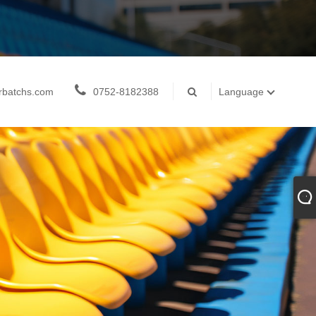
rbatchs.com
0752-8182388
Language