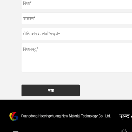
জমা
দ্রুত
বাড়ি